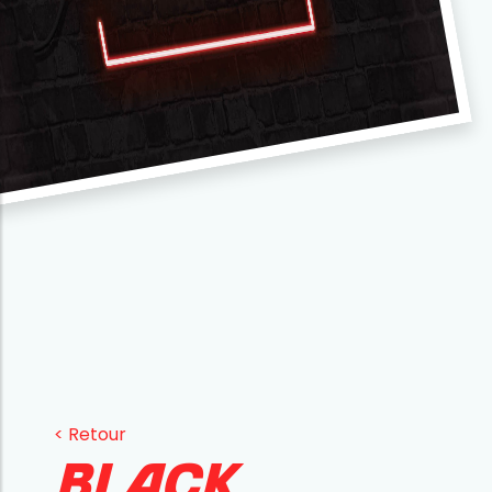
< Retour
Black