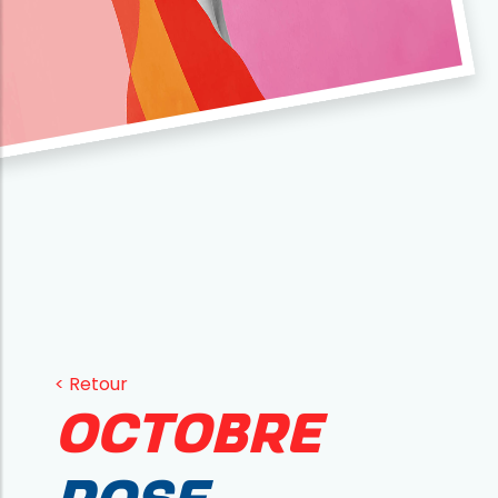
< Retour
Octobre
rose