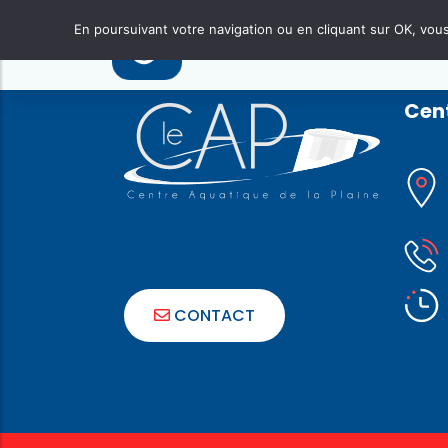
Navigation
Bébé nageur
Previous:
Vac. scolaires
En poursuivant votre navigation ou en cliquant sur OK, vous 
de
l’article
Cent
CONTACT