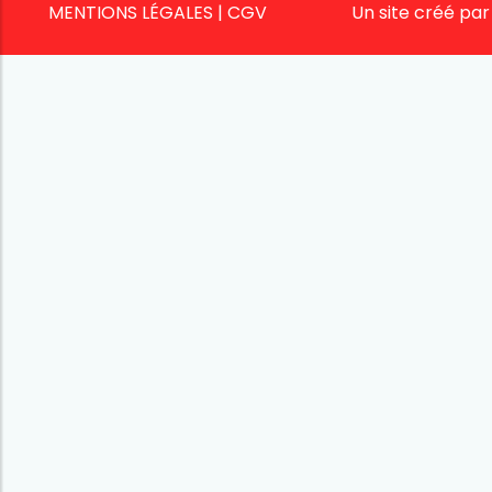
MENTIONS LÉGALES
|
CGV
Un site créé pa