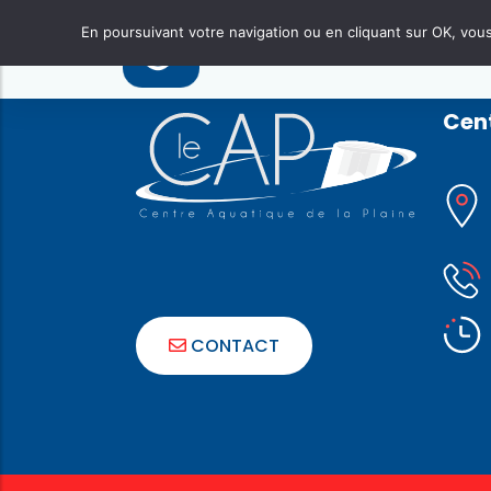
Navigation
Enfant niv. 3
Previous:
Enfant niv. 2
En poursuivant votre navigation ou en cliquant sur OK, vous 
de
l’article
Cent
CONTACT