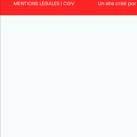
MENTIONS LÉGALES
|
CGV
Un site créé pa