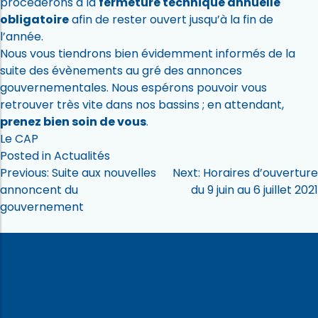
procéderons à la
fermeture technique annuelle
obligatoire
afin de rester ouvert jusqu’à la fin de
l’année.
Nous vous tiendrons bien évidemment informés de la
suite des évènements au gré des annonces
gouvernementales. Nous espérons pouvoir vous
retrouver très vite dans nos bassins ; en attendant,
prenez bien soin de vous
.
Le CAP
Posted in
Actualités
Navigation
Previous:
Suite aux nouvelles
Next:
Horaires d’ouverture
annoncent du
du 9 juin au 6 juillet 2021
de
gouvernement
l’article