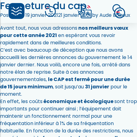
Fermeture du cap
Covid le 18/01
Posted on
19 janvier 2021
21 janvier 2021
by
Aude Boiteux
Chères abonnées, Chers abonnés,
Avant tout, nous vous adressons
nos meilleurs vœux
pour cette année 2021
en espérant vous revoir
rapidement dans de meilleures conditions.
C’est avec beaucoup de déception que nous avons
accueilli les dernières annonces du gouvernement le 14
janvier dernier. Nous voilà, encore une fois, arrêté dans
notre élan de reprise. Suite à ces annonces
gouvernementales,
le CAP est fermé pour une durée
de 15 jours minimum
, soit jusqu’au
31 janvier
pour le
moment.
En effet, les coûts
économique et écologique
sont trop
importants pour continuer ainsi ; l’équipement doit
maintenir un fonctionnement normal pour une
fréquentation inférieur à 1% de sa fréquentation
habituelle. En fonction de la durée des restrictions, nous