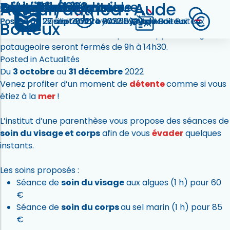
Auteur/autrice :
Aude
Activité post-natale
Activité pré-natale
Club Ado
Aquafitness
Bassin balnéo
Triathlon
Le Cap acceuillera le triathlon de
Offre éveil à la mer
AquaCircuit
Fermeture technique
Pass été 2022
Sartrouville le 9 octobre,
Posted on
Posted on
Posted on
Posted on
27 septembre 2022
22 septembre 2022
13 juillet 2022
23 mai 2022
24 mai 2022
by
Aude Boiteux
by
by
Aude Boiteux
Aude Boiteux
by
Aude Boiteux
Boiteux
à cette occasion, les bassin sportif, d’apprentissage et la
pataugeoire seront fermés de 9h à 14h30.
Posted in
Actualités
Du
3 octobre
au
31 décembre
2022
Venez profiter d’un moment de
détente
comme si vous
étiez à la
mer
!
L’institut d’une parenthèse vous propose des séances de
soin du visage et corps
afin de vous
évader
quelques
instants.
Les soins proposés :
Séance de
soin du visage
aux algues (1 h) pour 60
€
Séance de
soin du corps
au sel marin (1 h) pour 85
€