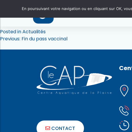
Douche et bonnet obligatoir
Pour votre confort et une piscine de meilleure qualité d’ea
En poursuivant votre navigation ou en cliquant sur OK, vous 
le
port du bonnet
est
obligatoire
ainsi que le
passage 
Posted on
31 mars 2022
4 avril 2022
by
Aude Boiteux
Posted in
Actualités
Navigation
Previous:
Fin du pass vaccinal
de
l’article
Cent
CONTACT