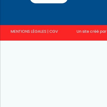
MENTIONS LÉGALES
|
CGV
Un site créé pa