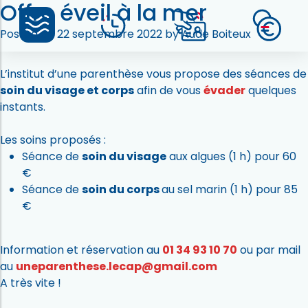
Offre éveil à la mer
Du
3 octobre
au
31 décembre
2022
Venez profiter d’un moment de
détente
comme si vous
Posted on
22 septembre 2022
by
Aude Boiteux
étiez à la
mer
!
L’institut d’une parenthèse vous propose des séances de
soin du visage et corps
afin de vous
évader
quelques
instants.
Les soins proposés :
Séance de
soin du visage
aux algues (1 h) pour 60
€
Séance de
soin du corps
au sel marin (1 h) pour 85
€
Information et réservation au
01 34 93 10 70
ou par mail
au
uneparenthese.lecap@gmail.com
A très vite !