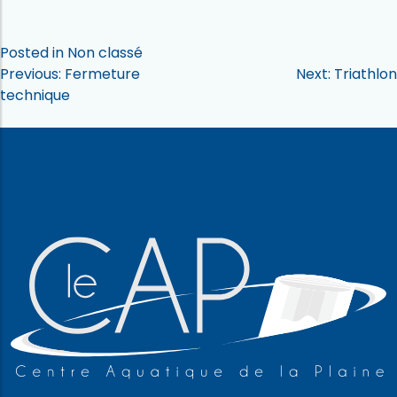
Posted in
Non classé
Navigation
Previous:
Fermeture
Next:
Triathlon
technique
de
l’article