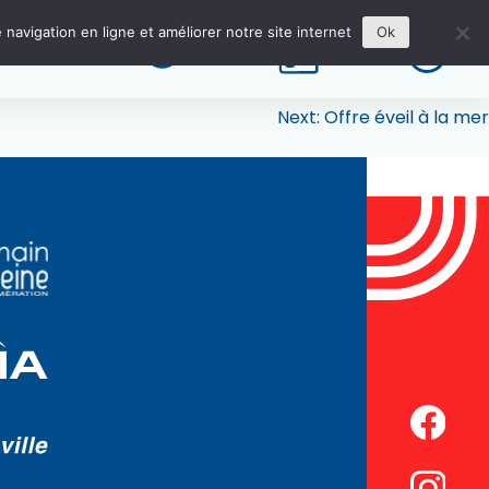
re technique.
 navigation en ligne et améliorer notre site internet
Ok
travaux pour maintenir votre piscine en bon état.
re.
Next:
Offre éveil à la mer