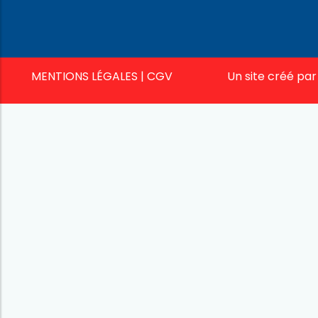
MENTIONS LÉGALES
|
CGV
Un site créé pa