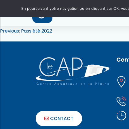
Fermeture technique
Votre piscine
En poursuivant votre navigation ou en cliquant sur OK, vous 
Cette période de fermeture permet de nettoyer le
Posted on
13 juillet 2022
by
Aude Boiteux
Au
Posted in
Actualités
Navigation
Previous:
Pass été 2022
de
l’article
Cent
CONTACT