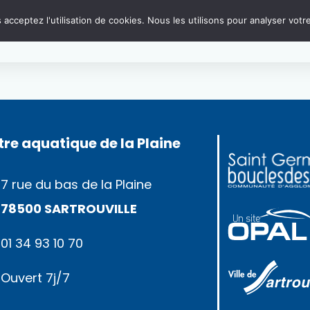
 sera
fermée
du
5
au
18
septembre 2022
pour sa fermetu
acceptez l'utilisation de cookies. Nous les utilisons pour analyser votre
s bassins et tout le bâtiment et d’effectuer des petits 
 plaisir de vous retrouver le
19 septembre
à la réouvertu
re aquatique de la Plaine
7 rue du bas de la Plaine
78500 SARTROUVILLE
01 34 93 10 70
Ouvert 7j/7